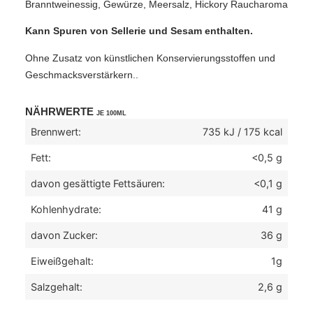
Branntweinessig, Gewürze, Meersalz, Hickory Raucharoma
Kann Spuren von Sellerie und Sesam enthalten.
Ohne Zusatz von künstlichen Konservierungsstoffen und
Geschmacksverstärkern..
NÄHRWERTE
JE 100ML
Brennwert:
735 kJ / 175 kcal
Fett:
<0,5 g
davon gesättigte Fettsäuren:
<0,1 g
Kohlenhydrate:
41 g
davon Zucker:
36 g
Eiweißgehalt:
1g
Salzgehalt:
2,6 g